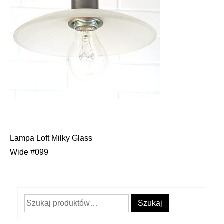
Lampa Loft Milky Glass
Nawigacja
Wide #099
wpisu
Szukaj:
Szukaj