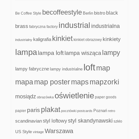
becoffeestyle
black
bistro
Be Coffee Style
Berlin
industrial
industrialna
brass
fabryczna
factory
kinkiet
kinkiety
kaligrafia
kinkiet obrazowy
industrialny
lampa
lampy
lampa loft
lampa wisząca
loft
map
lampy fabryczne
lampy industrialne
mapa
map poster
maps
mapzorki
oświetlenie
mosiądz
paper goods
obrazówka
plakat
paris
papier
Poznań
pocztówki
postcards
retro
styl skandynawski
scandinavian
styl loftowy
szkło
Warszawa
US Style
vintage