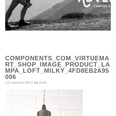
COMPONENTS_COM_VIRTUEMA
RT_SHOP_IMAGE_PRODUCT_LA
MPA_LOFT_MILKY_4FD8EB2A95
006
Posted
13 czerwca 2012
by
zorki
on