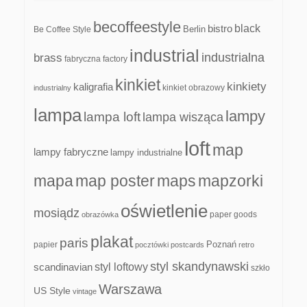
becoffeestyle
black
bistro
Be Coffee Style
Berlin
industrial
industrialna
brass
fabryczna
factory
kinkiet
kinkiety
kaligrafia
kinkiet obrazowy
industrialny
lampa
lampy
lampa loft
lampa wisząca
loft
map
lampy fabryczne
lampy industrialne
mapa
map poster
maps
mapzorki
oświetlenie
mosiądz
paper goods
obrazówka
plakat
paris
papier
Poznań
pocztówki
postcards
retro
styl skandynawski
scandinavian
styl loftowy
szkło
Warszawa
US Style
vintage