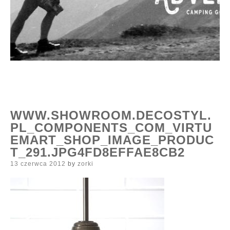
WWW.SHOWROOM.DECOSTYL.
PL_COMPONENTS_COM_VIRTU
EMART_SHOP_IMAGE_PRODUC
T_291.JPG4FD8EFFAE8CB2
Posted
13 czerwca 2012
by
zorki
on