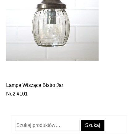
Lampa Wisząca Bistro Jar
Nawigacja
No2 #101
wpisu
Szukaj:
Szukaj