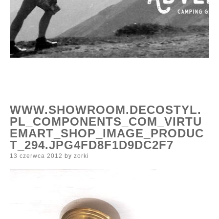
WWW.SHOWROOM.DECOSTYL.
PL_COMPONENTS_COM_VIRTU
EMART_SHOP_IMAGE_PRODUC
T_294.JPG4FD8F1D9DC2F7
Posted
13 czerwca 2012
by
zorki
on