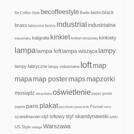
becoffeestyle
black
bistro
Be Coffee Style
Berlin
industrial
industrialna
brass
fabryczna
factory
kinkiet
kinkiety
kaligrafia
kinkiet obrazowy
industrialny
lampa
lampy
lampa loft
lampa wisząca
loft
map
lampy fabryczne
lampy industrialne
mapa
map poster
maps
mapzorki
oświetlenie
mosiądz
paper goods
obrazówka
plakat
paris
papier
Poznań
pocztówki
postcards
retro
styl skandynawski
scandinavian
styl loftowy
szkło
Warszawa
US Style
vintage