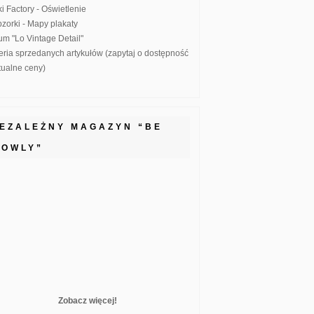
ki Factory - Oświetlenie
zorki - Mapy plakaty
um "Lo Vintage Detail"
eria sprzedanych artykułów (zapytaj o dostępność
ktualne ceny)
IEZALEŻNY MAGAZYN “BE
LOWLY”
Zobacz więcej!