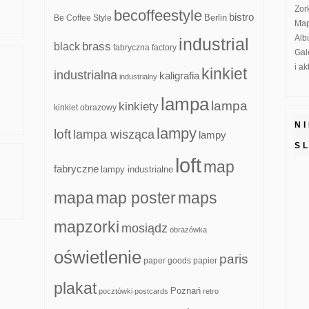
Zor
becoffeestyle
bistro
Be Coffee Style
Berlin
Map
Alb
industrial
brass
black
fabryczna
factory
Gal
i a
kinkiet
industrialna
kaligrafia
industrialny
lampa
lampa
kinkiety
kinkiet obrazowy
N
lampy
loft
lampa wisząca
lampy
S
loft
map
fabryczne
lampy industrialne
mapa
map poster
maps
mapzorki
mosiądz
obrazówka
oświetlenie
paris
paper goods
papier
plakat
Poznań
pocztówki
postcards
retro