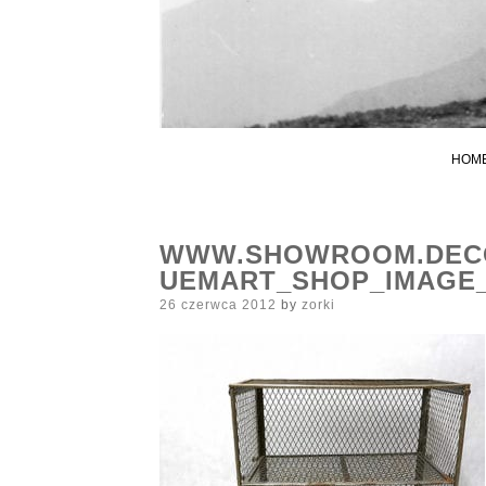
HOM
WWW.SHOWROOM.DECO
UEMART_SHOP_IMAGE
Posted
26 czerwca 2012
by
zorki
on