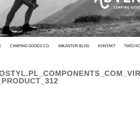
E
CAMPING GOODS CO.
MIKANTOR BLOG
KONTAKT
TWÓJ K
STYL.PL_COMPONENTS_COM_VI
_PRODUCT_312