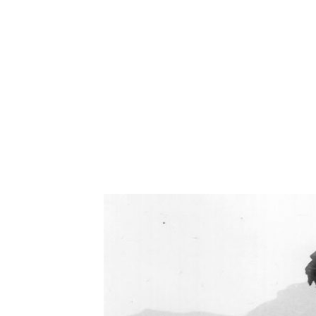
Oświetlenie industrialne, lampy LOFT, kinkiety 
Zorki Factor