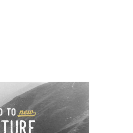
e industrialne. Mapy,
wy.