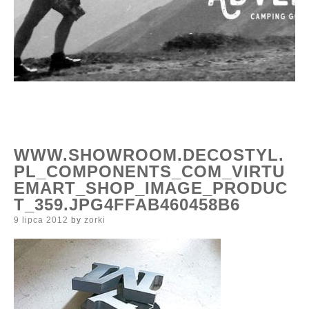
WWW.SHOWROOM.DECOSTYL.
PL_COMPONENTS_COM_VIRTU
EMART_SHOP_IMAGE_PRODUC
T_359.JPG4FFAB460458B6
Posted
9 lipca 2012
by
zorki
on