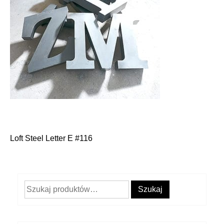
Loft Steel Letter E #116
Nawigacja
wpisu
Szukaj:
Szukaj