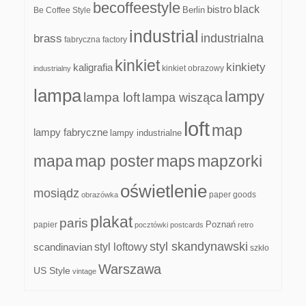
becoffeestyle
black
bistro
Be Coffee Style
Berlin
industrial
industrialna
brass
fabryczna
factory
kinkiet
kinkiety
kaligrafia
kinkiet obrazowy
industrialny
lampa
lampy
lampa loft
lampa wisząca
loft
map
lampy fabryczne
lampy industrialne
mapa
map poster
maps
mapzorki
oświetlenie
mosiądz
paper goods
obrazówka
plakat
paris
papier
Poznań
pocztówki
postcards
retro
styl skandynawski
scandinavian
styl loftowy
szkło
Warszawa
US Style
vintage