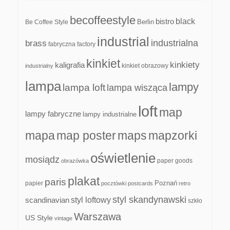
becoffeestyle
black
bistro
Be Coffee Style
Berlin
industrial
industrialna
brass
fabryczna
factory
kinkiet
kinkiety
kaligrafia
kinkiet obrazowy
industrialny
lampa
lampy
lampa loft
lampa wisząca
loft
map
lampy fabryczne
lampy industrialne
mapa
map poster
maps
mapzorki
oświetlenie
mosiądz
paper goods
obrazówka
plakat
paris
papier
Poznań
pocztówki
postcards
retro
styl skandynawski
scandinavian
styl loftowy
szkło
Warszawa
US Style
vintage