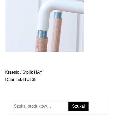
Krzesło / Stolik HAY
Nawigacja
Danmark B #139
wpisu
Szukaj:
Szukaj