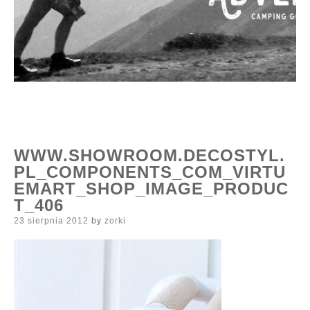
WWW.SHOWROOM.DECOSTYL.
PL_COMPONENTS_COM_VIRTU
EMART_SHOP_IMAGE_PRODUC
T_406
Posted
23 sierpnia 2012
by
zorki
on