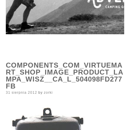
COMPONENTS_COM_VIRTUEMA
RT_SHOP_IMAGE_PRODUCT_LA
MPA_WISZ__CA_L_504098FD277
FB
Posted
31 sierpnia 2012
by
zorki
on