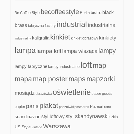
becoffeestyle
black
bistro
Be Coffee Style
Berlin
industrial
industrialna
brass
fabryczna
factory
kinkiet
kinkiety
kaligrafia
kinkiet obrazowy
industrialny
lampa
lampy
lampa loft
lampa wisząca
loft
map
lampy fabryczne
lampy industrialne
mapa
map poster
maps
mapzorki
oświetlenie
mosiądz
paper goods
obrazówka
plakat
paris
papier
Poznań
pocztówki
postcards
retro
styl skandynawski
scandinavian
styl loftowy
szkło
Warszawa
US Style
vintage