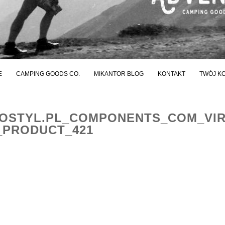
E
CAMPING GOODS CO.
MIKANTOR BLOG
KONTAKT
TWÓJ K
STYL.PL_COMPONENTS_COM_VI
_PRODUCT_421