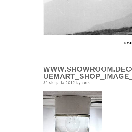
HOM
WWW.SHOWROOM.DECO
UEMART_SHOP_IMAGE
Posted
31 sierpnia 2012
by
zorki
on