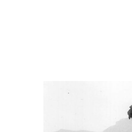
Oświetlenie industrialne, lampy LOFT, kinkiety 
Zorki Factor