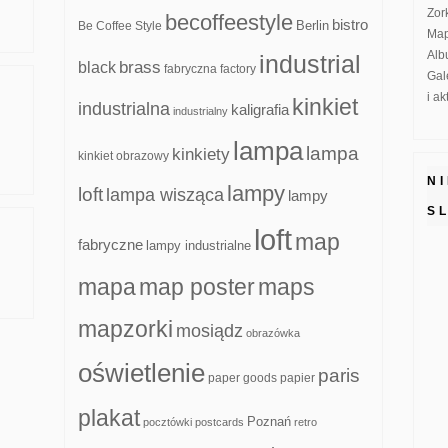
Zor
becoffeestyle
bistro
Be Coffee Style
Berlin
Map
Alb
industrial
brass
black
fabryczna
factory
Gal
i a
kinkiet
industrialna
kaligrafia
industrialny
lampa
lampa
kinkiety
kinkiet obrazowy
N
lampy
loft
lampa wisząca
lampy
S
loft
map
fabryczne
lampy industrialne
mapa
map poster
maps
mapzorki
mosiądz
obrazówka
oświetlenie
paris
paper goods
papier
plakat
Poznań
pocztówki
postcards
retro