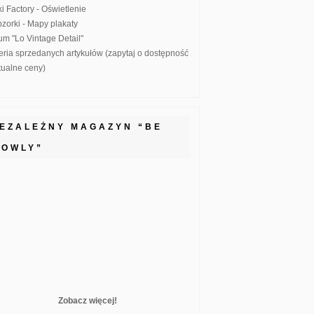
ki Factory - Oświetlenie
zorki - Mapy plakaty
um "Lo Vintage Detail"
eria sprzedanych artykułów (zapytaj o dostępność
ktualne ceny)
IEZALEŻNY MAGAZYN “BE
LOWLY”
Zobacz więcej!