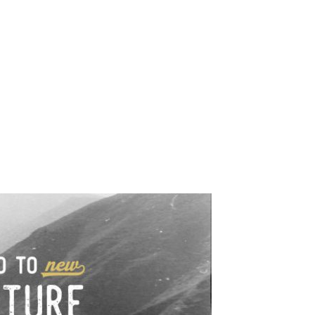
e industrialne. Mapy,
wy.