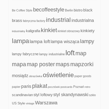
becoffeestyle
black
bistro
Be Coffee Style
Berlin
industrial
industrialna
brass
fabryczna
factory
kinkiet
kinkiety
kaligrafia
kinkiet obrazowy
industrialny
lampa
lampy
lampa loft
lampa wisząca
loft
map
lampy fabryczne
lampy industrialne
mapa
map poster
maps
mapzorki
oświetlenie
mosiądz
paper goods
obrazówka
plakat
paris
papier
Poznań
pocztówki
postcards
retro
styl skandynawski
scandinavian
styl loftowy
szkło
Warszawa
US Style
vintage