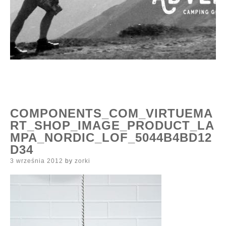
COMPONENTS_COM_VIRTUEMA
RT_SHOP_IMAGE_PRODUCT_LA
MPA_NORDIC_LOF_5044B4BD12
D34
Posted
3 września 2012
by
zorki
on