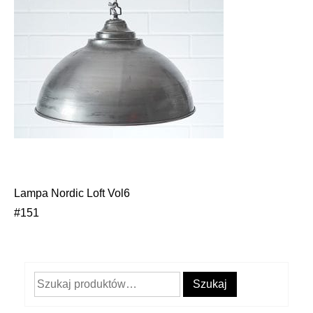
Lampa Nordic Loft Vol6
Nawigacja
#151
wpisu
Szukaj:
Szukaj