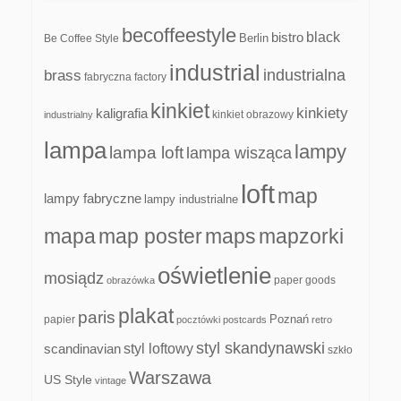
becoffeestyle
black
bistro
Be Coffee Style
Berlin
industrial
industrialna
brass
fabryczna
factory
kinkiet
kinkiety
kaligrafia
kinkiet obrazowy
industrialny
lampa
lampy
lampa loft
lampa wisząca
loft
map
lampy fabryczne
lampy industrialne
mapa
map poster
maps
mapzorki
oświetlenie
mosiądz
paper goods
obrazówka
plakat
paris
papier
Poznań
pocztówki
postcards
retro
styl skandynawski
scandinavian
styl loftowy
szkło
Warszawa
US Style
vintage