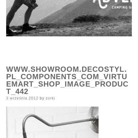
WWW.SHOWROOM.DECOSTYL.
PL_COMPONENTS_COM_VIRTU
EMART_SHOP_IMAGE_PRODUC
T_442
Posted
3 września 2012
by
zorki
on