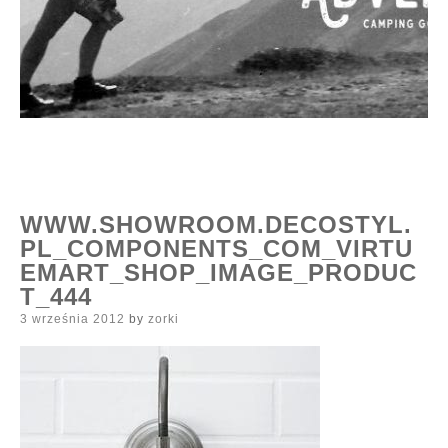
WWW.SHOWROOM.DECOSTYL.
PL_COMPONENTS_COM_VIRTU
EMART_SHOP_IMAGE_PRODUC
T_444
Posted
3 września 2012
by
zorki
on