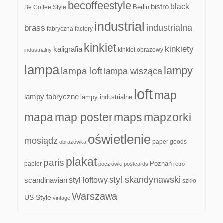
becoffeestyle
black
bistro
Be Coffee Style
Berlin
industrial
industrialna
brass
fabryczna
factory
kinkiet
kinkiety
kaligrafia
kinkiet obrazowy
industrialny
lampa
lampy
lampa loft
lampa wisząca
loft
map
lampy fabryczne
lampy industrialne
mapa
map poster
maps
mapzorki
oświetlenie
mosiądz
paper goods
obrazówka
plakat
paris
papier
Poznań
pocztówki
postcards
retro
styl skandynawski
scandinavian
styl loftowy
szkło
Warszawa
US Style
vintage