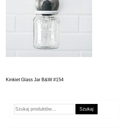
Kinkiet Glass Jar B&W #154
Nawigacja
wpisu
Szukaj:
Szukaj