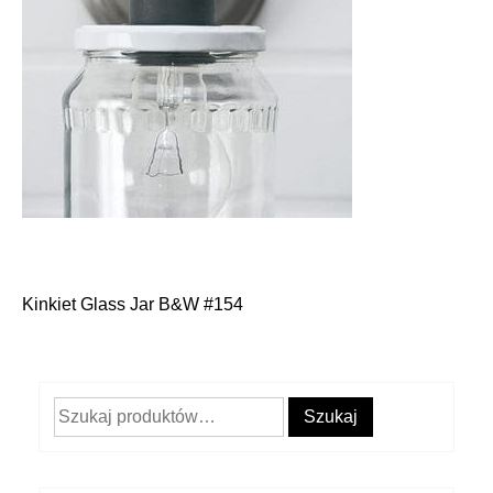
Kinkiet Glass Jar B&W #154
Nawigacja
wpisu
Szukaj:
Szukaj