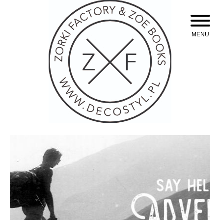
Skip
to
content
MENU
Oświetlenie industrialne, lampy LOFT, kinkiety oraz plakaty mapy.
Zorki Factory Lampy
loft oświetlenie
industrialne. Mapy,
plakaty. Styl loftowy.