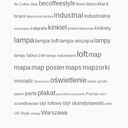
becoffeestyle
black
bistro
Be Coffee Style
Berlin
industrial
industrialna
brass
fabryczna
factory
kinkiet
kinkiety
kaligrafia
kinkiet obrazowy
industrialny
lampa
lampy
lampa loft
lampa wisząca
loft
map
lampy fabryczne
lampy industrialne
mapa
map poster
maps
mapzorki
oświetlenie
mosiądz
paper goods
obrazówka
plakat
paris
papier
Poznań
pocztówki
postcards
retro
styl skandynawski
scandinavian
styl loftowy
szkło
Warszawa
US Style
vintage