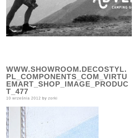
WWW.SHOWROOM.DECOSTYL.
PL_COMPONENTS_COM_VIRTU
EMART_SHOP_IMAGE_PRODUC
T_477
Posted
10 września 2012
by
zorki
on