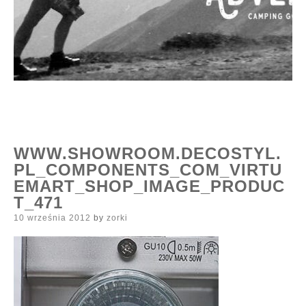
WWW.SHOWROOM.DECOSTYL.
PL_COMPONENTS_COM_VIRTU
EMART_SHOP_IMAGE_PRODUC
T_471
Posted
10 września 2012
by
zorki
on