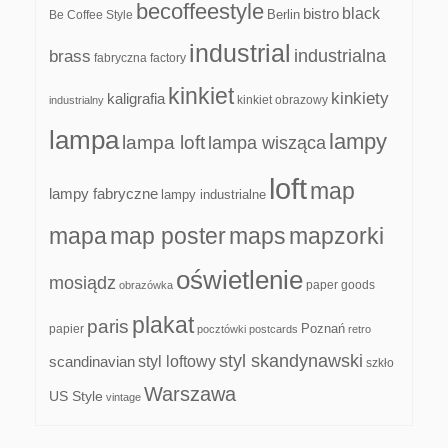
becoffeestyle
black
bistro
Be Coffee Style
Berlin
industrial
industrialna
brass
fabryczna
factory
kinkiet
kinkiety
kaligrafia
kinkiet obrazowy
industrialny
lampa
lampy
lampa loft
lampa wisząca
loft
map
lampy fabryczne
lampy industrialne
mapa
map poster
maps
mapzorki
oświetlenie
mosiądz
paper goods
obrazówka
plakat
paris
papier
Poznań
pocztówki
postcards
retro
styl skandynawski
scandinavian
styl loftowy
szkło
Warszawa
US Style
vintage