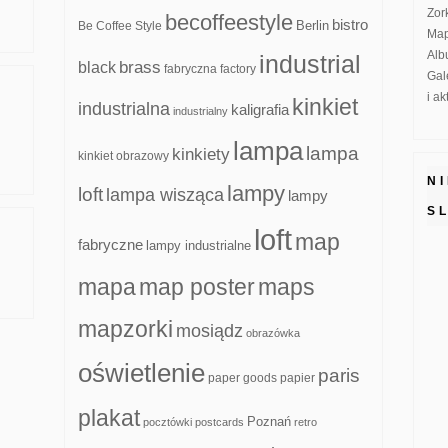
Zor
becoffeestyle
bistro
Be Coffee Style
Berlin
Map
Alb
industrial
brass
black
fabryczna
factory
Gal
i a
kinkiet
industrialna
kaligrafia
industrialny
lampa
lampa
kinkiety
kinkiet obrazowy
N
lampy
loft
lampa wisząca
lampy
S
loft
map
fabryczne
lampy industrialne
mapa
map poster
maps
mapzorki
mosiądz
obrazówka
oświetlenie
paris
paper goods
papier
plakat
Poznań
pocztówki
postcards
retro