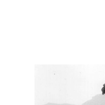
Oświetlenie industrialne, lampy LOFT, kinkiety 
Zorki Factor