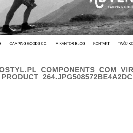
E
CAMPING GOODS CO.
MIKANTOR BLOG
KONTAKT
TWÓJ K
STYL.PL_COMPONENTS_COM_VI
PRODUCT_264.JPG508572BE4A2DC