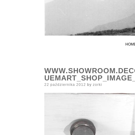
HOM
WWW.SHOWROOM.DECO
UEMART_SHOP_IMAGE_
Posted
22 października 2012
by
zorki
on