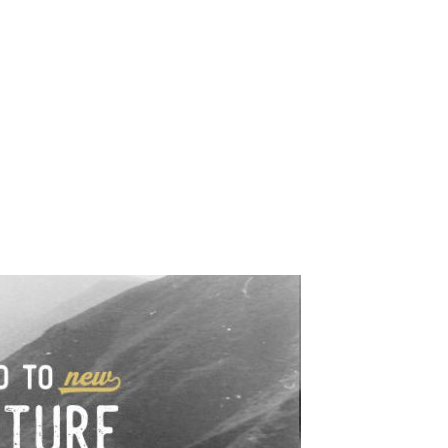
e industrialne. Mapy,
wy.