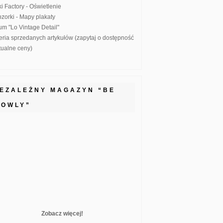
ki Factory - Oświetlenie
zorki - Mapy plakaty
um "Lo Vintage Detail"
eria sprzedanych artykułów (zapytaj o dostępność
ktualne ceny)
IEZALEŻNY MAGAZYN “BE
LOWLY”
Zobacz więcej!