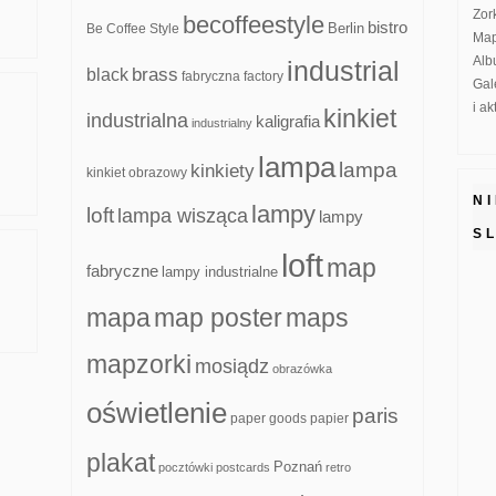
Zor
becoffeestyle
bistro
Be Coffee Style
Berlin
Map
Alb
industrial
brass
black
fabryczna
factory
Gal
i a
kinkiet
industrialna
kaligrafia
industrialny
lampa
lampa
kinkiety
kinkiet obrazowy
N
lampy
loft
lampa wisząca
lampy
S
loft
map
fabryczne
lampy industrialne
mapa
map poster
maps
mapzorki
mosiądz
obrazówka
oświetlenie
paris
paper goods
papier
plakat
Poznań
pocztówki
postcards
retro