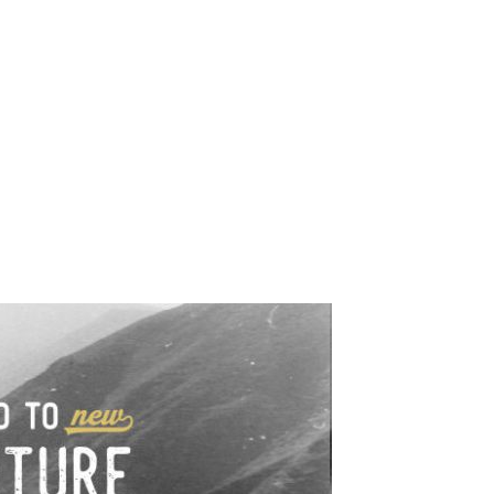
e industrialne. Mapy,
wy.