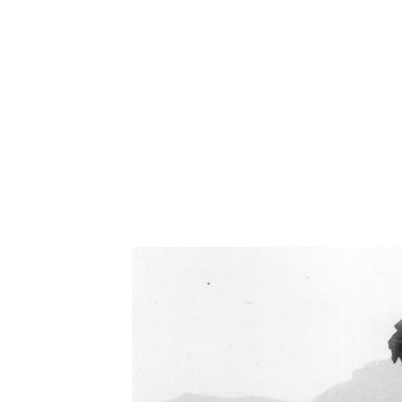
Oświetlenie industrialne, lampy LOFT, kinkiety 
Zorki Factor