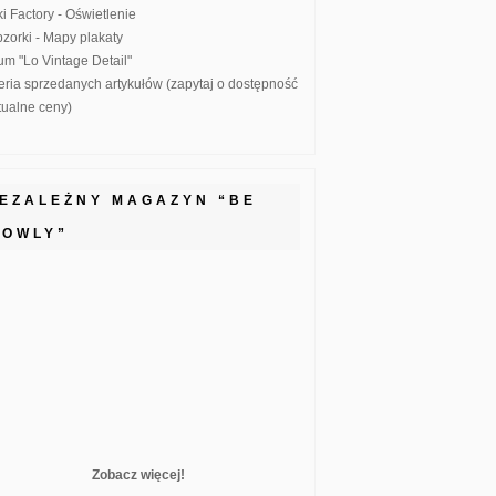
ki Factory - Oświetlenie
zorki - Mapy plakaty
um "Lo Vintage Detail"
eria sprzedanych artykułów (zapytaj o dostępność
ktualne ceny)
IEZALEŻNY MAGAZYN “BE
LOWLY”
Zobacz więcej!