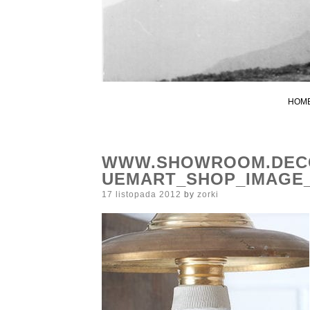
HOM
WWW.SHOWROOM.DECO
UEMART_SHOP_IMAGE
Posted
17 listopada 2012
by
zorki
on