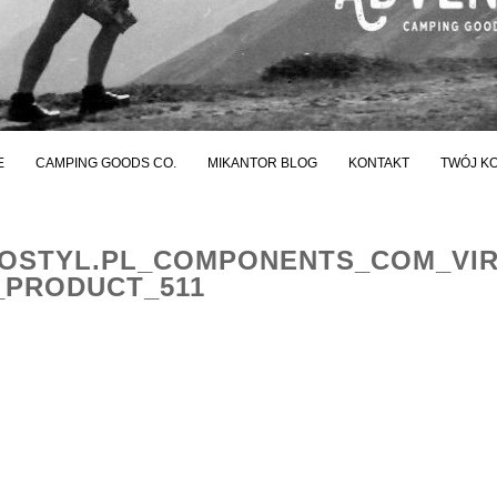
E
CAMPING GOODS CO.
MIKANTOR BLOG
KONTAKT
TWÓJ K
STYL.PL_COMPONENTS_COM_VI
_PRODUCT_511