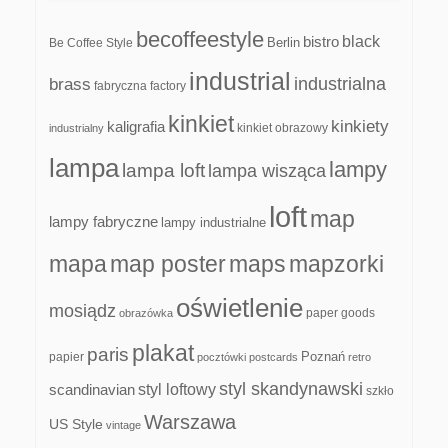
becoffeestyle
black
bistro
Be Coffee Style
Berlin
industrial
industrialna
brass
fabryczna
factory
kinkiet
kinkiety
kaligrafia
kinkiet obrazowy
industrialny
lampa
lampy
lampa loft
lampa wisząca
loft
map
lampy fabryczne
lampy industrialne
mapa
map poster
maps
mapzorki
oświetlenie
mosiądz
paper goods
obrazówka
plakat
paris
papier
Poznań
pocztówki
postcards
retro
styl skandynawski
scandinavian
styl loftowy
szkło
Warszawa
US Style
vintage