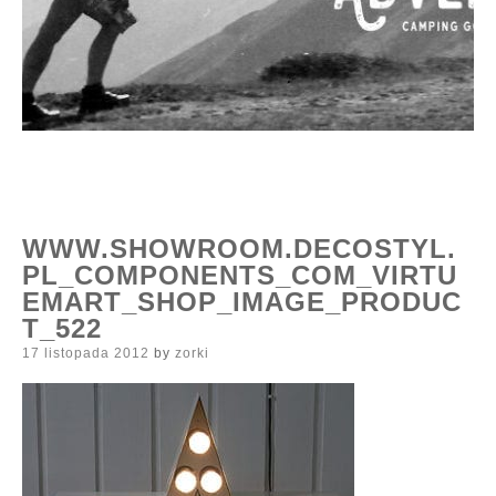
WWW.SHOWROOM.DECOSTYL.
PL_COMPONENTS_COM_VIRTU
EMART_SHOP_IMAGE_PRODUC
T_522
Posted
17 listopada 2012
by
zorki
on