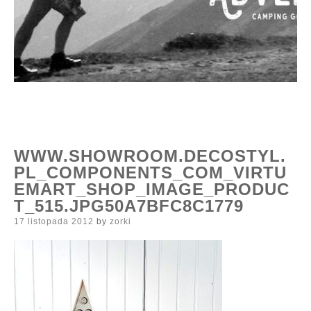
WWW.SHOWROOM.DECOSTYL.
PL_COMPONENTS_COM_VIRTU
EMART_SHOP_IMAGE_PRODUC
T_515.JPG50A7BFC8C1779
Posted
17 listopada 2012
by
zorki
on