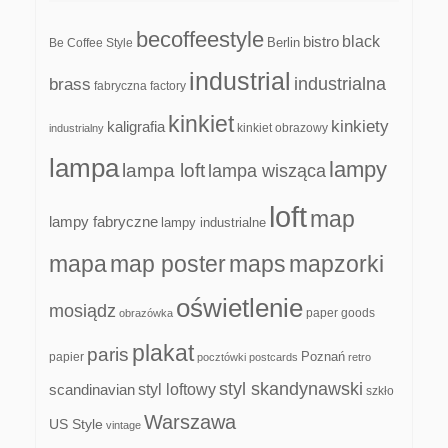
becoffeestyle
black
bistro
Be Coffee Style
Berlin
industrial
industrialna
brass
fabryczna
factory
kinkiet
kinkiety
kaligrafia
kinkiet obrazowy
industrialny
lampa
lampy
lampa loft
lampa wisząca
loft
map
lampy fabryczne
lampy industrialne
mapa
map poster
maps
mapzorki
oświetlenie
mosiądz
paper goods
obrazówka
plakat
paris
papier
Poznań
pocztówki
postcards
retro
styl skandynawski
scandinavian
styl loftowy
szkło
Warszawa
US Style
vintage