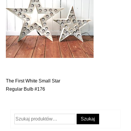
The First White Small Star
Nawigacja
Regular Bulb #176
wpisu
Szukaj:
Szukaj