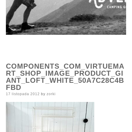
COMPONENTS_COM_VIRTUEMA
RT_SHOP_IMAGE_PRODUCT_GI
ANT_LOFT_WHITE_50A7C28C4B
FBD
Posted
17 listopada 2012
by
zorki
on