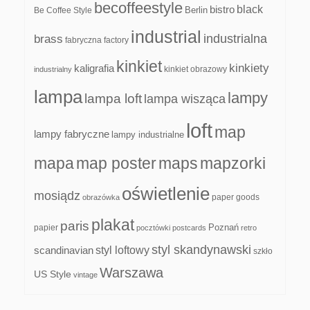
becoffeestyle
black
bistro
Be Coffee Style
Berlin
industrial
industrialna
brass
fabryczna
factory
kinkiet
kinkiety
kaligrafia
kinkiet obrazowy
industrialny
lampa
lampy
lampa loft
lampa wisząca
loft
map
lampy fabryczne
lampy industrialne
mapa
map poster
maps
mapzorki
oświetlenie
mosiądz
paper goods
obrazówka
plakat
paris
papier
Poznań
pocztówki
postcards
retro
styl skandynawski
scandinavian
styl loftowy
szkło
Warszawa
US Style
vintage