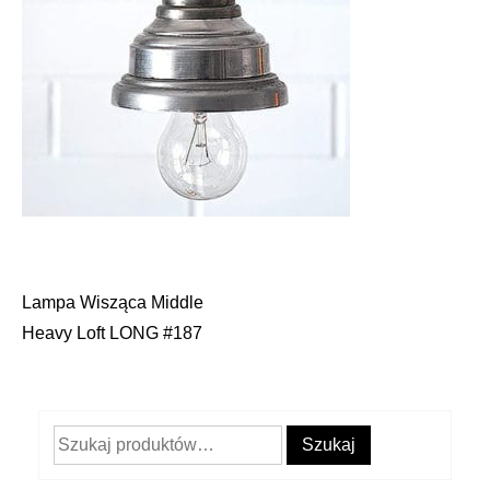
Lampa Wisząca Middle
Nawigacja
Heavy Loft LONG #187
wpisu
Szukaj:
Szukaj