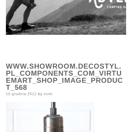
WWW.SHOWROOM.DECOSTYL.
PL_COMPONENTS_COM_VIRTU
EMART_SHOP_IMAGE_PRODUC
T_568
Posted
10 grudnia 2012
by
zorki
on