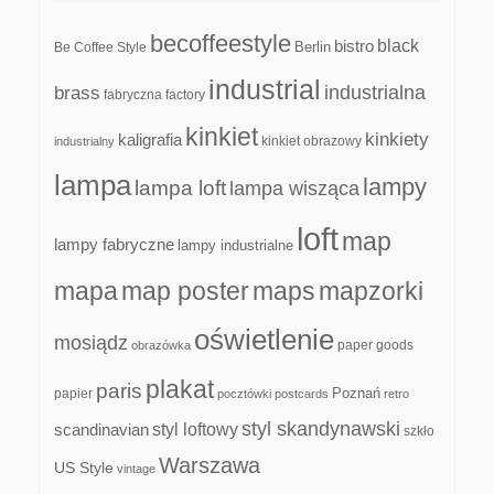
becoffeestyle
black
bistro
Be Coffee Style
Berlin
industrial
industrialna
brass
fabryczna
factory
kinkiet
kinkiety
kaligrafia
kinkiet obrazowy
industrialny
lampa
lampy
lampa loft
lampa wisząca
loft
map
lampy fabryczne
lampy industrialne
mapa
map poster
maps
mapzorki
oświetlenie
mosiądz
paper goods
obrazówka
plakat
paris
papier
Poznań
pocztówki
postcards
retro
styl skandynawski
scandinavian
styl loftowy
szkło
Warszawa
US Style
vintage