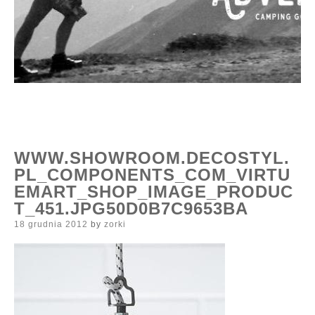
WWW.SHOWROOM.DECOSTYL.
PL_COMPONENTS_COM_VIRTU
EMART_SHOP_IMAGE_PRODUC
T_451.JPG50D0B7C9653BA
Posted
18 grudnia 2012
by
zorki
on