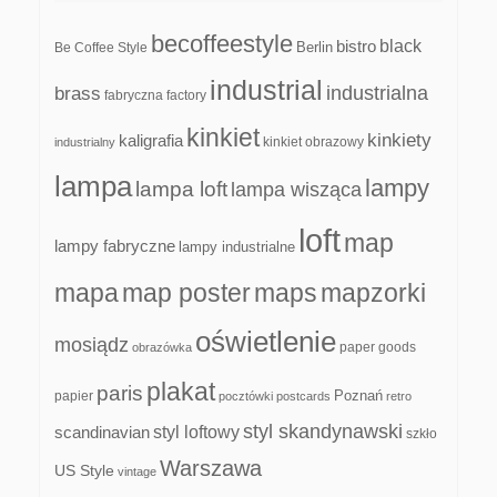
becoffeestyle
black
bistro
Be Coffee Style
Berlin
industrial
industrialna
brass
fabryczna
factory
kinkiet
kinkiety
kaligrafia
kinkiet obrazowy
industrialny
lampa
lampy
lampa loft
lampa wisząca
loft
map
lampy fabryczne
lampy industrialne
mapa
map poster
maps
mapzorki
oświetlenie
mosiądz
paper goods
obrazówka
plakat
paris
papier
Poznań
pocztówki
postcards
retro
styl skandynawski
scandinavian
styl loftowy
szkło
Warszawa
US Style
vintage