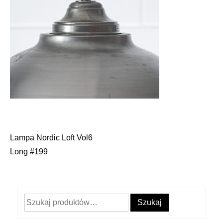
Lampa Nordic Loft Vol6
Nawigacja
Long #199
wpisu
Szukaj:
Szukaj