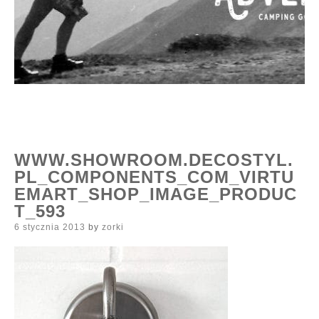
WWW.SHOWROOM.DECOSTYL.
PL_COMPONENTS_COM_VIRTU
EMART_SHOP_IMAGE_PRODUC
T_593
Posted
6 stycznia 2013
by
zorki
on