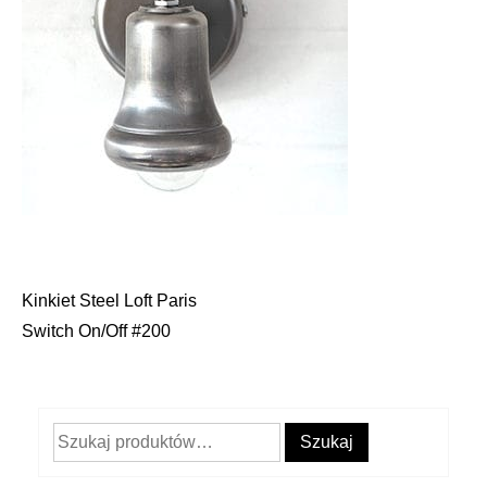
Kinkiet Steel Loft Paris
Nawigacja
Switch On/Off #200
wpisu
Szukaj:
Szukaj