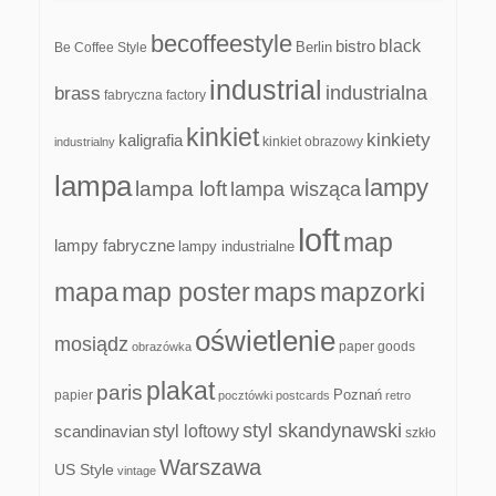
becoffeestyle
black
bistro
Be Coffee Style
Berlin
industrial
industrialna
brass
fabryczna
factory
kinkiet
kinkiety
kaligrafia
kinkiet obrazowy
industrialny
lampa
lampy
lampa loft
lampa wisząca
loft
map
lampy fabryczne
lampy industrialne
mapa
map poster
maps
mapzorki
oświetlenie
mosiądz
paper goods
obrazówka
plakat
paris
papier
Poznań
pocztówki
postcards
retro
styl skandynawski
scandinavian
styl loftowy
szkło
Warszawa
US Style
vintage