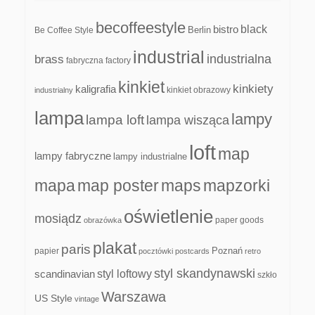
becoffeestyle
black
bistro
Be Coffee Style
Berlin
industrial
industrialna
brass
fabryczna
factory
kinkiet
kinkiety
kaligrafia
kinkiet obrazowy
industrialny
lampa
lampy
lampa loft
lampa wisząca
loft
map
lampy fabryczne
lampy industrialne
mapa
map poster
maps
mapzorki
oświetlenie
mosiądz
paper goods
obrazówka
plakat
paris
papier
Poznań
pocztówki
postcards
retro
styl skandynawski
scandinavian
styl loftowy
szkło
Warszawa
US Style
vintage