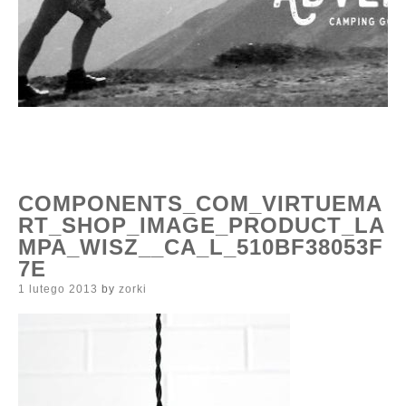
COMPONENTS_COM_VIRTUEMA
RT_SHOP_IMAGE_PRODUCT_LA
MPA_WISZ__CA_L_510BF38053F
7E
Posted
1 lutego 2013
by
zorki
on