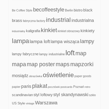
becoffeestyle
black
bistro
Be Coffee Style
Berlin
industrial
industrialna
brass
fabryczna
factory
kinkiet
kinkiety
kaligrafia
kinkiet obrazowy
industrialny
lampa
lampy
lampa loft
lampa wisząca
loft
map
lampy fabryczne
lampy industrialne
mapa
map poster
maps
mapzorki
oświetlenie
mosiądz
paper goods
obrazówka
plakat
paris
papier
Poznań
pocztówki
postcards
retro
styl skandynawski
scandinavian
styl loftowy
szkło
Warszawa
US Style
vintage