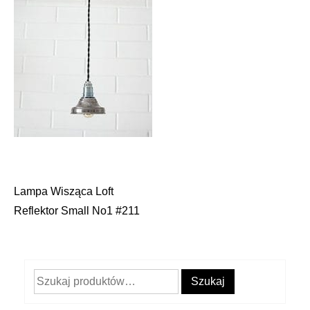
Lampa Wisząca Loft
Nawigacja
Reflektor Small No1 #211
wpisu
Szukaj:
Szukaj