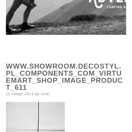
WWW.SHOWROOM.DECOSTYL.
PL_COMPONENTS_COM_VIRTU
EMART_SHOP_IMAGE_PRODUC
T_611
Posted
11 lutego 2013
by
zorki
on