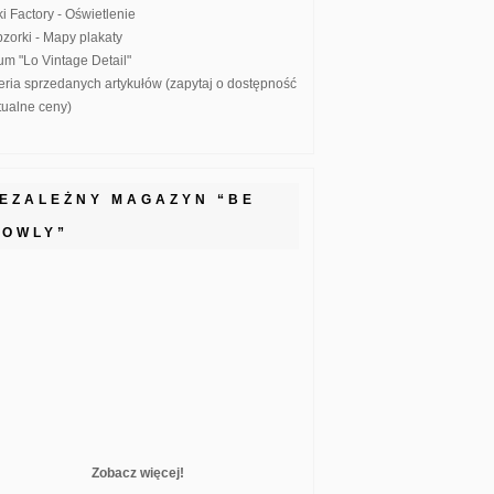
ki Factory - Oświetlenie
zorki - Mapy plakaty
um "Lo Vintage Detail"
eria sprzedanych artykułów (zapytaj o dostępność
ktualne ceny)
IEZALEŻNY MAGAZYN “BE
LOWLY”
Zobacz więcej!