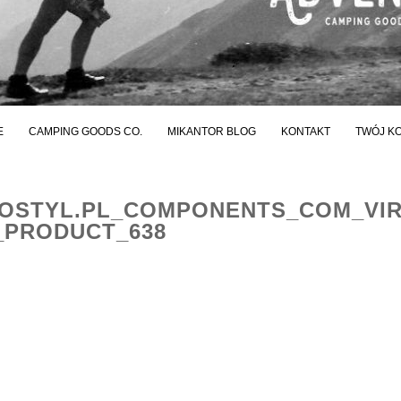
E
CAMPING GOODS CO.
MIKANTOR BLOG
KONTAKT
TWÓJ K
STYL.PL_COMPONENTS_COM_VI
_PRODUCT_638