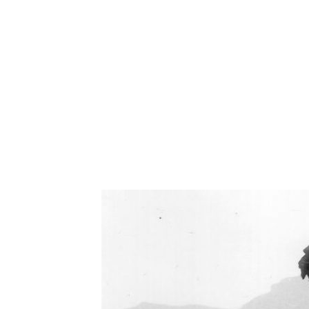
Oświetlenie industrialne, lampy LOFT, kinkiety 
Zorki Factor