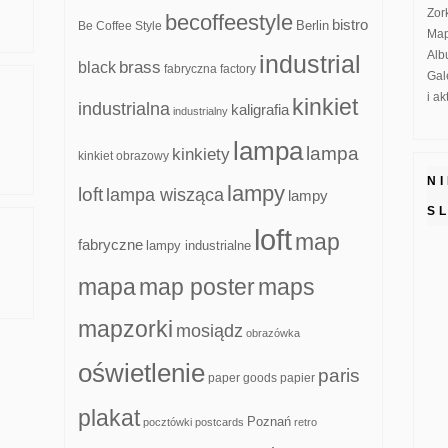
Zor
becoffeestyle
bistro
Be Coffee Style
Berlin
Map
Alb
industrial
brass
black
fabryczna
factory
Gal
i a
kinkiet
industrialna
kaligrafia
industrialny
lampa
lampa
kinkiety
kinkiet obrazowy
N
lampy
loft
lampa wisząca
lampy
S
loft
map
fabryczne
lampy industrialne
mapa
map poster
maps
mapzorki
mosiądz
obrazówka
oświetlenie
paris
paper goods
papier
plakat
Poznań
pocztówki
postcards
retro