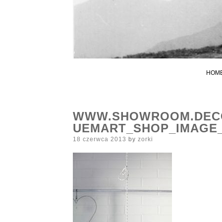
HOM
WWW.SHOWROOM.DECO
UEMART_SHOP_IMAGE
Posted
18 czerwca 2013
by
zorki
on