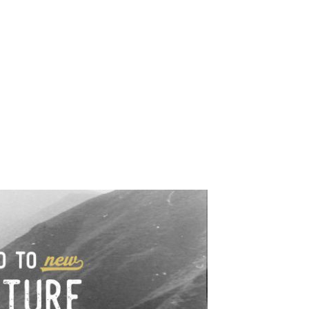
e industrialne. Mapy,
wy.