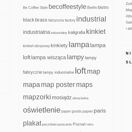
Zor
becoffeestyle
bistro
Be Coffee Style
Berlin
Map
Alb
industrial
brass
black
fabryczna
factory
Gal
i a
kinkiet
industrialna
kaligrafia
industrialny
lampa
lampa
kinkiety
kinkiet obrazowy
N
lampy
loft
lampa wisząca
lampy
S
loft
map
fabryczne
lampy industrialne
mapa
map poster
maps
mapzorki
mosiądz
obrazówka
oświetlenie
paris
paper goods
papier
plakat
Poznań
pocztówki
postcards
retro