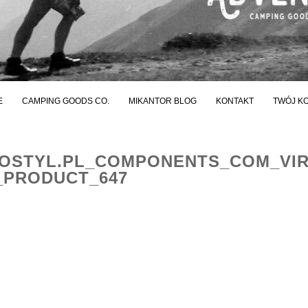
E
CAMPING GOODS CO.
MIKANTOR BLOG
KONTAKT
TWÓJ K
STYL.PL_COMPONENTS_COM_VI
_PRODUCT_647