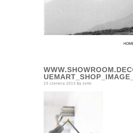
HOM
WWW.SHOWROOM.DECO
UEMART_SHOP_IMAGE
Posted
23 czerwca 2013
by
zorki
on