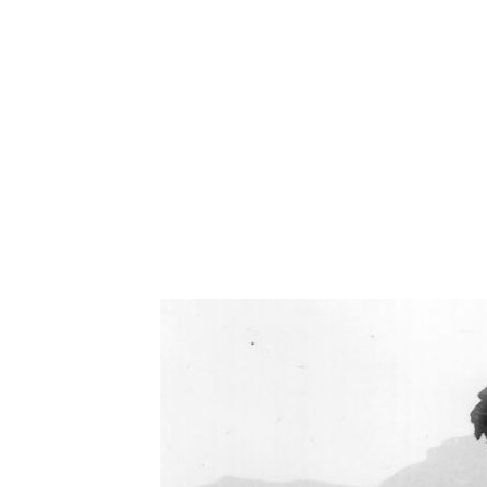
Oświetlenie industrialne, lampy LOFT, kinkiety 
Zorki Factor