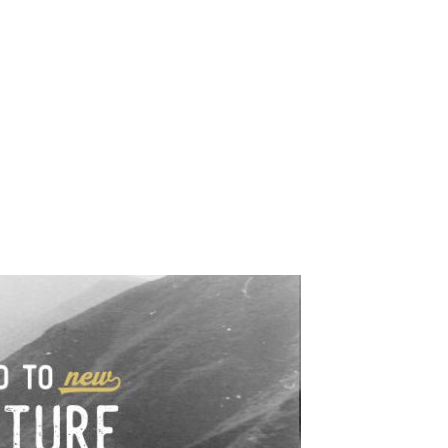
e industrialne. Mapy,
wy.