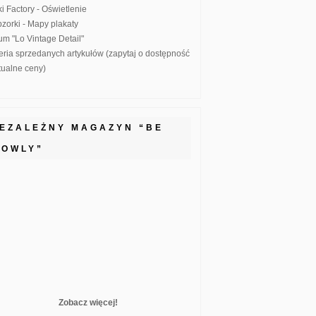
ki Factory - Oświetlenie
zorki - Mapy plakaty
um "Lo Vintage Detail"
eria sprzedanych artykułów (zapytaj o dostępność
ktualne ceny)
IEZALEŻNY MAGAZYN “BE
LOWLY”
Zobacz więcej!