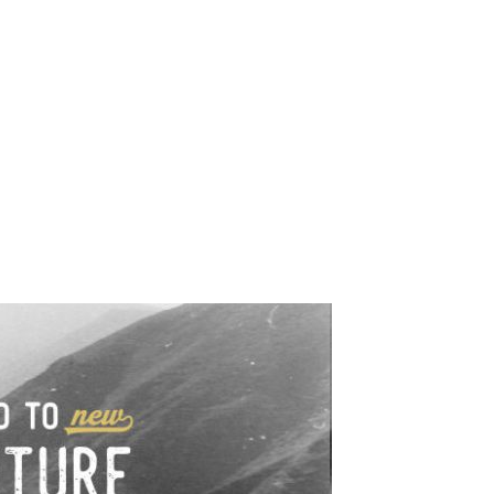
e industrialne. Mapy,
wy.