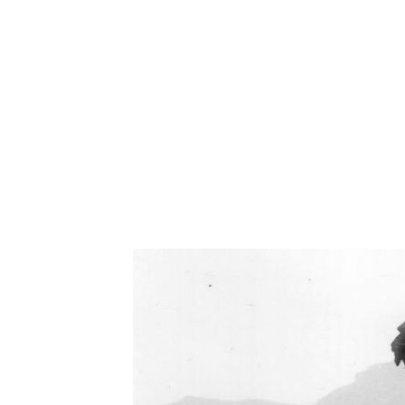
Oświetlenie industrialne, lampy LOFT, kinkiety 
Zorki Factor