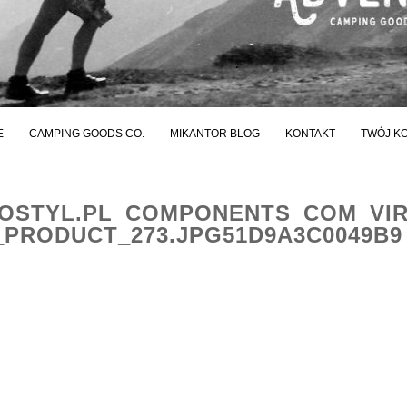
E
CAMPING GOODS CO.
MIKANTOR BLOG
KONTAKT
TWÓJ K
STYL.PL_COMPONENTS_COM_VI
PRODUCT_273.JPG51D9A3C0049B9