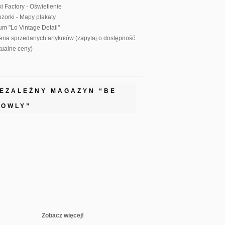
ki Factory - Oświetlenie
zorki - Mapy plakaty
um "Lo Vintage Detail"
eria sprzedanych artykułów (zapytaj o dostępność
ktualne ceny)
IEZALEŻNY MAGAZYN “BE
LOWLY”
Zobacz więcej!