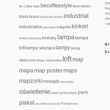
Zor
becoffeestyle
bistro
Be Coffee Style
Berlin
Map
Alb
industrial
brass
black
fabryczna
factory
Gal
i a
kinkiet
industrialna
kaligrafia
industrialny
lampa
lampa
kinkiety
kinkiet obrazowy
N
lampy
loft
lampa wisząca
lampy
S
loft
map
fabryczne
lampy industrialne
mapa
map poster
maps
mapzorki
mosiądz
obrazówka
oświetlenie
paris
paper goods
papier
plakat
Poznań
pocztówki
postcards
retro