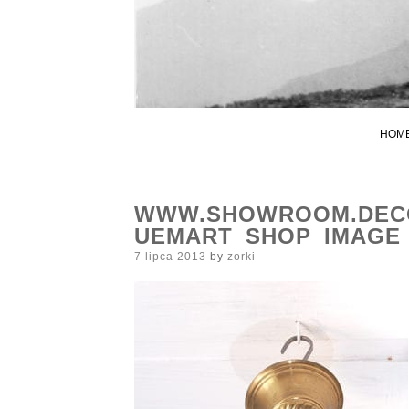
HOM
WWW.SHOWROOM.DECO
UEMART_SHOP_IMAGE_
Posted
7 lipca 2013
by
zorki
on