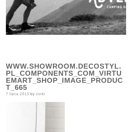
WWW.SHOWROOM.DECOSTYL.
PL_COMPONENTS_COM_VIRTU
EMART_SHOP_IMAGE_PRODUC
T_665
Posted
7 lipca 2013
by
zorki
on