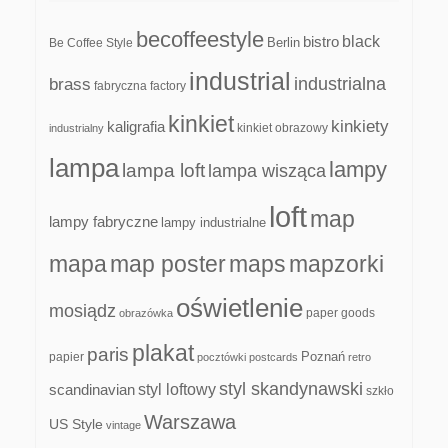
becoffeestyle
black
bistro
Be Coffee Style
Berlin
industrial
industrialna
brass
fabryczna
factory
kinkiet
kinkiety
kaligrafia
kinkiet obrazowy
industrialny
lampa
lampy
lampa loft
lampa wisząca
loft
map
lampy fabryczne
lampy industrialne
mapa
map poster
maps
mapzorki
oświetlenie
mosiądz
paper goods
obrazówka
plakat
paris
papier
Poznań
pocztówki
postcards
retro
styl skandynawski
scandinavian
styl loftowy
szkło
Warszawa
US Style
vintage