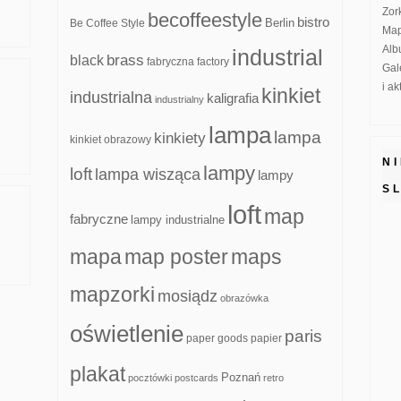
Zor
becoffeestyle
bistro
Be Coffee Style
Berlin
Map
Alb
industrial
brass
black
fabryczna
factory
Gal
i a
kinkiet
industrialna
kaligrafia
industrialny
lampa
lampa
kinkiety
kinkiet obrazowy
N
lampy
loft
lampa wisząca
lampy
S
loft
map
fabryczne
lampy industrialne
mapa
map poster
maps
mapzorki
mosiądz
obrazówka
oświetlenie
paris
paper goods
papier
plakat
Poznań
pocztówki
postcards
retro