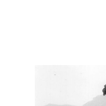
Oświetlenie industrialne, lampy LOFT, kinkiety 
Zorki Factor