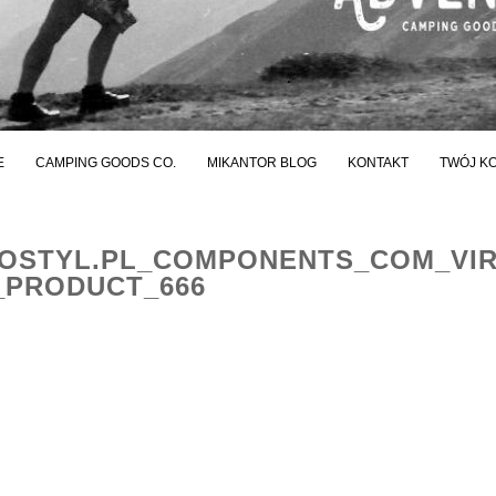
E
CAMPING GOODS CO.
MIKANTOR BLOG
KONTAKT
TWÓJ K
STYL.PL_COMPONENTS_COM_VI
_PRODUCT_666