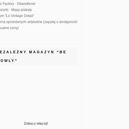
ki Factory - Oświetlenie
zorki - Mapy plakaty
um "Lo Vintage Detail"
eria sprzedanych artykułów (zapytaj o dostępność
ktualne ceny)
IEZALEŻNY MAGAZYN “BE
LOWLY”
Zobacz więcej!