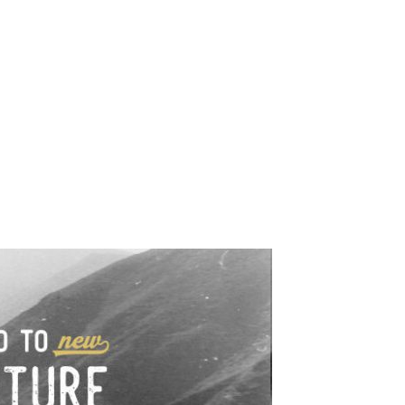
e industrialne. Mapy,
wy.