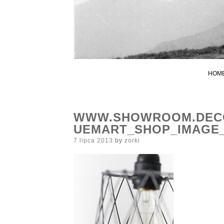
HOM
WWW.SHOWROOM.DECO
UEMART_SHOP_IMAGE
Posted
7 lipca 2013
by
zorki
on