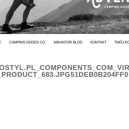
E
CAMPING GOODS CO.
MIKANTOR BLOG
KONTAKT
TWÓJ K
STYL.PL_COMPONENTS_COM_VI
PRODUCT_683.JPG51DEB0B204FF0