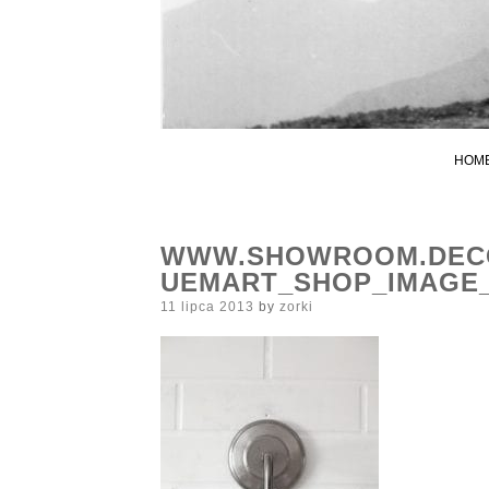
HOM
WWW.SHOWROOM.DECO
UEMART_SHOP_IMAGE_
Posted
11 lipca 2013
by
zorki
on