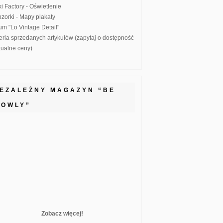
ki Factory - Oświetlenie
zorki - Mapy plakaty
um "Lo Vintage Detail"
eria sprzedanych artykułów (zapytaj o dostępność
ktualne ceny)
IEZALEŻNY MAGAZYN “BE
LOWLY”
Zobacz więcej!