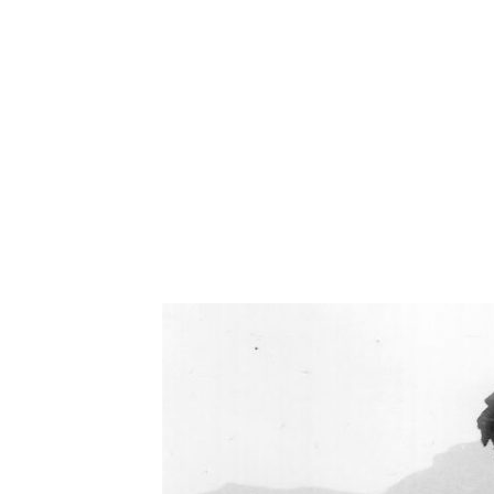
Oświetlenie industrialne, lampy LOFT, kinkiety 
Zorki Factor