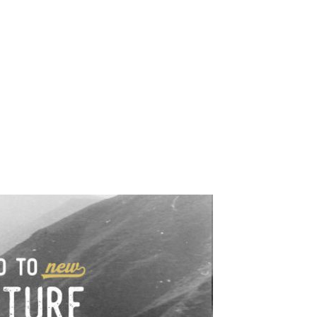
e industrialne. Mapy,
wy.