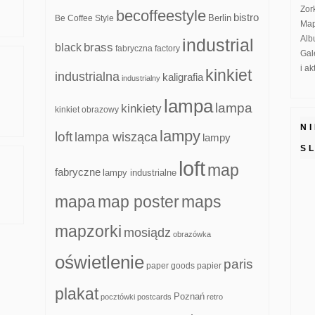
Zor
becoffeestyle
bistro
Be Coffee Style
Berlin
Map
Alb
industrial
brass
black
fabryczna
factory
Gal
i a
kinkiet
industrialna
kaligrafia
industrialny
lampa
lampa
kinkiety
kinkiet obrazowy
N
lampy
loft
lampa wisząca
lampy
S
loft
map
fabryczne
lampy industrialne
mapa
map poster
maps
mapzorki
mosiądz
obrazówka
oświetlenie
paris
paper goods
papier
plakat
Poznań
pocztówki
postcards
retro