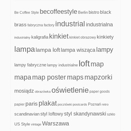
becoffeestyle
black
bistro
Be Coffee Style
Berlin
industrial
industrialna
brass
fabryczna
factory
kinkiet
kinkiety
kaligrafia
kinkiet obrazowy
industrialny
lampa
lampy
lampa loft
lampa wisząca
loft
map
lampy fabryczne
lampy industrialne
mapa
map poster
maps
mapzorki
oświetlenie
mosiądz
paper goods
obrazówka
plakat
paris
papier
Poznań
pocztówki
postcards
retro
styl skandynawski
scandinavian
styl loftowy
szkło
Warszawa
US Style
vintage