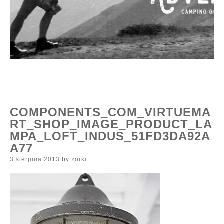
COMPONENTS_COM_VIRTUEMA
RT_SHOP_IMAGE_PRODUCT_LA
MPA_LOFT_INDUS_51FD3DA92A
A77
Posted
3 sierpnia 2013
by
zorki
on