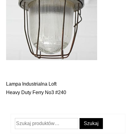
Lampa Industrialna Loft
Nawigacja
Heavy Duty Ferry No3 #240
wpisu
Szukaj:
Szukaj