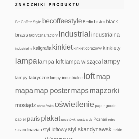
ZNACZNIKI PRODUKTU
becoffeestyle
black
bistro
Be Coffee Style
Berlin
industrial
industrialna
brass
fabryczna
factory
kinkiet
kinkiety
kaligrafia
kinkiet obrazowy
industrialny
lampa
lampy
lampa loft
lampa wisząca
loft
map
lampy fabryczne
lampy industrialne
mapa
map poster
maps
mapzorki
oświetlenie
mosiądz
paper goods
obrazówka
plakat
paris
papier
Poznań
pocztówki
postcards
retro
styl skandynawski
scandinavian
styl loftowy
szkło