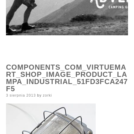
COMPONENTS_COM_VIRTUEMA
RT_SHOP_IMAGE_PRODUCT_LA
MPA_INDUSTRIAL_51FD3FCA247
F5
Posted
3 sierpnia 2013
by
zorki
on