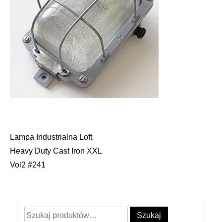
Lampa Industrialna Loft
Nawigacja
Heavy Duty Cast Iron XXL
wpisu
Vol2 #241
Szukaj:
Szukaj