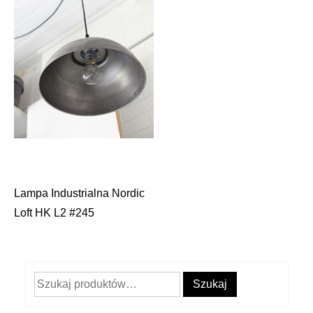
Lampa Industrialna Nordic
Nawigacja
Loft HK L2 #245
wpisu
Szukaj:
Szukaj