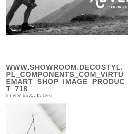
WWW.SHOWROOM.DECOSTYL.
PL_COMPONENTS_COM_VIRTU
EMART_SHOP_IMAGE_PRODUC
T_718
Posted
5 sierpnia 2013
by
zorki
on