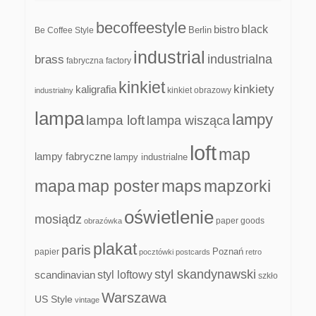
becoffeestyle
black
bistro
Be Coffee Style
Berlin
industrial
industrialna
brass
fabryczna
factory
kinkiet
kinkiety
kaligrafia
kinkiet obrazowy
industrialny
lampa
lampy
lampa loft
lampa wisząca
loft
map
lampy fabryczne
lampy industrialne
mapa
map poster
maps
mapzorki
oświetlenie
mosiądz
paper goods
obrazówka
plakat
paris
papier
Poznań
pocztówki
postcards
retro
styl skandynawski
scandinavian
styl loftowy
szkło
Warszawa
US Style
vintage