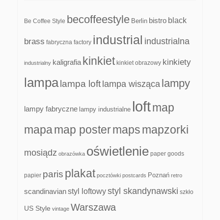
becoffeestyle
black
bistro
Be Coffee Style
Berlin
industrial
industrialna
brass
fabryczna
factory
kinkiet
kinkiety
kaligrafia
kinkiet obrazowy
industrialny
lampa
lampy
lampa loft
lampa wisząca
loft
map
lampy fabryczne
lampy industrialne
mapa
map poster
maps
mapzorki
oświetlenie
mosiądz
paper goods
obrazówka
plakat
paris
papier
Poznań
pocztówki
postcards
retro
styl skandynawski
scandinavian
styl loftowy
szkło
Warszawa
US Style
vintage