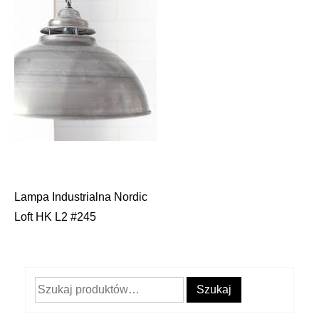
Lampa Industrialna Nordic
Nawigacja
Loft HK L2 #245
wpisu
Szukaj:
Szukaj