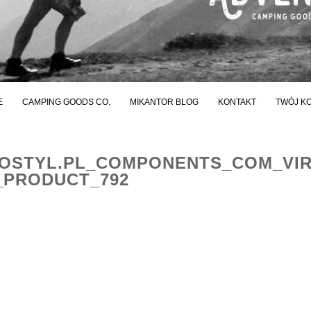
E
CAMPING GOODS CO.
MIKANTOR BLOG
KONTAKT
TWÓJ K
STYL.PL_COMPONENTS_COM_VI
_PRODUCT_792