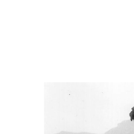
Oświetlenie industrialne, lampy LOFT, kinkiety 
Zorki Factor