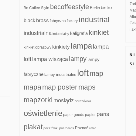
Zor
becoffeestyle
bistro
Be Coffee Style
Berlin
Map
Alb
industrial
brass
black
fabryczna
factory
Gal
i a
kinkiet
industrialna
kaligrafia
industrialny
lampa
lampa
kinkiety
kinkiet obrazowy
N
lampy
loft
lampa wisząca
lampy
S
loft
map
fabryczne
lampy industrialne
mapa
map poster
maps
mapzorki
mosiądz
obrazówka
oświetlenie
paris
paper goods
papier
plakat
Poznań
pocztówki
postcards
retro