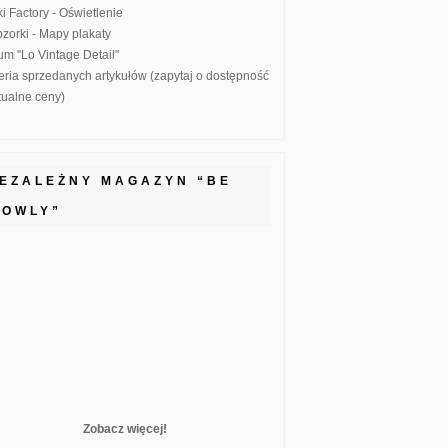
ki Factory - Oświetlenie
zorki - Mapy plakaty
um "Lo Vintage Detail"
eria sprzedanych artykułów (zapytaj o dostępność
ktualne ceny)
IEZALEŻNY MAGAZYN “BE
LOWLY”
Zobacz więcej!