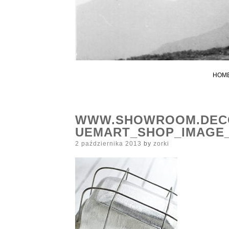
HOM
WWW.SHOWROOM.DECO
UEMART_SHOP_IMAGE
Posted
2 października 2013
by
zorki
on