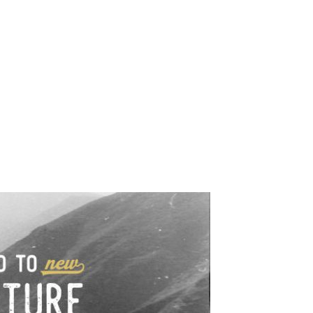
e industrialne. Mapy,
wy.