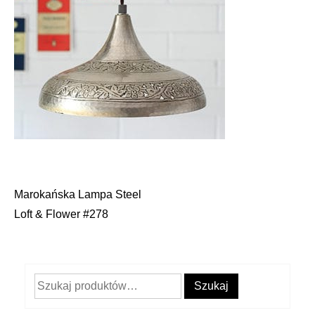
Marokańska Lampa Steel
Nawigacja
Loft & Flower #278
wpisu
Szukaj:
Szukaj