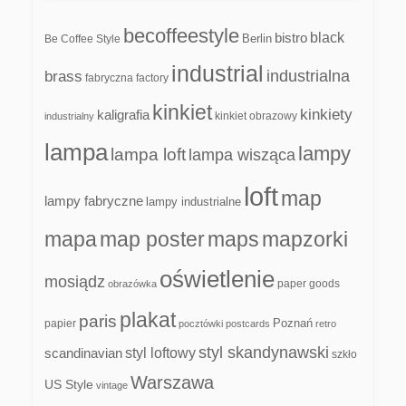
becoffeestyle
black
bistro
Be Coffee Style
Berlin
industrial
industrialna
brass
fabryczna
factory
kinkiet
kinkiety
kaligrafia
kinkiet obrazowy
industrialny
lampa
lampy
lampa loft
lampa wisząca
loft
map
lampy fabryczne
lampy industrialne
mapa
map poster
maps
mapzorki
oświetlenie
mosiądz
paper goods
obrazówka
plakat
paris
papier
Poznań
pocztówki
postcards
retro
styl skandynawski
scandinavian
styl loftowy
szkło
Warszawa
US Style
vintage