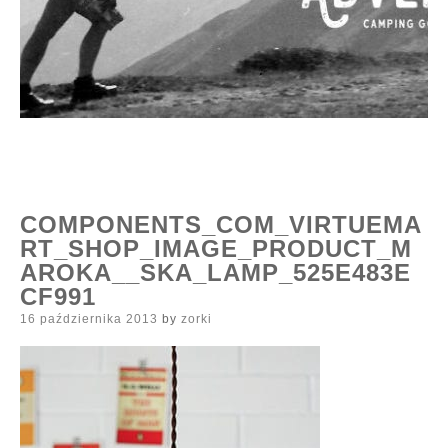
COMPONENTS_COM_VIRTUEMA
RT_SHOP_IMAGE_PRODUCT_M
AROKA__SKA_LAMP_525E483E
CF991
Posted
16 października 2013
by
zorki
on