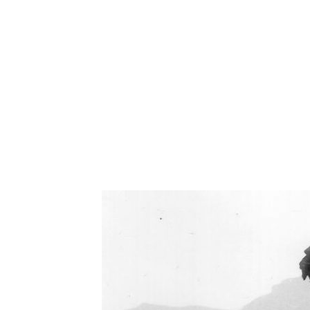
Oświetlenie industrialne, lampy LOFT, kinkiety 
Zorki Factor