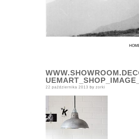
HOM
WWW.SHOWROOM.DECO
UEMART_SHOP_IMAGE_
Posted
22 października 2013
by
zorki
on