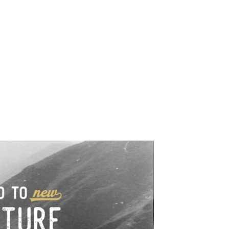
e industrialne. Mapy,
wy.