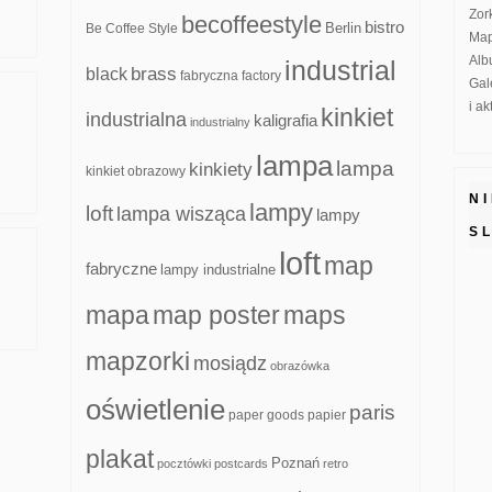
Zor
becoffeestyle
bistro
Be Coffee Style
Berlin
Map
Alb
industrial
brass
black
fabryczna
factory
Gal
i a
kinkiet
industrialna
kaligrafia
industrialny
lampa
lampa
kinkiety
kinkiet obrazowy
N
lampy
loft
lampa wisząca
lampy
S
loft
map
fabryczne
lampy industrialne
mapa
map poster
maps
mapzorki
mosiądz
obrazówka
oświetlenie
paris
paper goods
papier
plakat
Poznań
pocztówki
postcards
retro