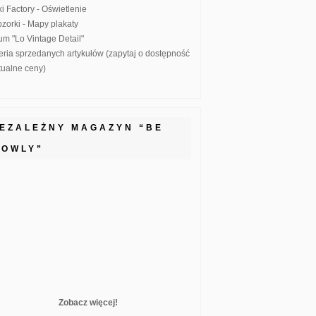
ki Factory - Oświetlenie
zorki - Mapy plakaty
um "Lo Vintage Detail"
eria sprzedanych artykułów (zapytaj o dostępność
ktualne ceny)
IEZALEŻNY MAGAZYN “BE
LOWLY”
Zobacz więcej!