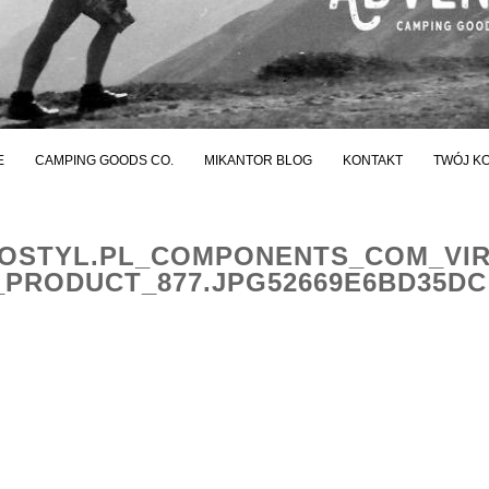
E
CAMPING GOODS CO.
MIKANTOR BLOG
KONTAKT
TWÓJ K
STYL.PL_COMPONENTS_COM_VI
PRODUCT_877.JPG52669E6BD35DC