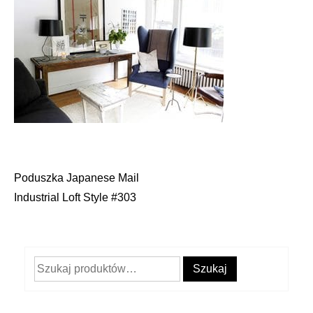
Poduszka Japanese Mail
Nawigacja
Industrial Loft Style #303
wpisu
Szukaj:
Szukaj