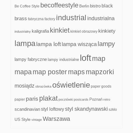
becoffeestyle
black
bistro
Be Coffee Style
Berlin
industrial
industrialna
brass
fabryczna
factory
kinkiet
kinkiety
kaligrafia
kinkiet obrazowy
industrialny
lampa
lampy
lampa loft
lampa wisząca
loft
map
lampy fabryczne
lampy industrialne
mapa
map poster
maps
mapzorki
oświetlenie
mosiądz
paper goods
obrazówka
plakat
paris
papier
Poznań
pocztówki
postcards
retro
styl skandynawski
scandinavian
styl loftowy
szkło
Warszawa
US Style
vintage