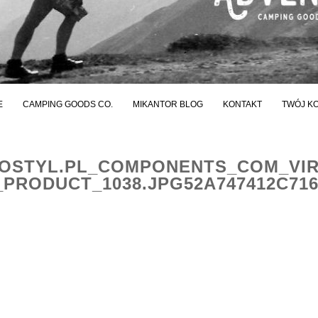
E
CAMPING GOODS CO.
MIKANTOR BLOG
KONTAKT
TWÓJ K
STYL.PL_COMPONENTS_COM_VI
PRODUCT_1038.JPG52A747412C71