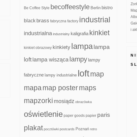
Zor
becoffeestyle
bistro
Be Coffee Style
Berlin
Map
Alb
industrial
brass
black
fabryczna
factory
Gal
i a
kinkiet
industrialna
kaligrafia
industrialny
lampa
lampa
kinkiety
kinkiet obrazowy
N
lampy
loft
lampa wisząca
lampy
S
loft
map
fabryczne
lampy industrialne
mapa
map poster
maps
mapzorki
mosiądz
obrazówka
oświetlenie
paris
paper goods
papier
plakat
Poznań
pocztówki
postcards
retro