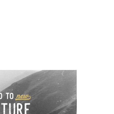
e industrialne. Mapy,
wy.