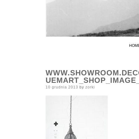
HOM
WWW.SHOWROOM.DECO
UEMART_SHOP_IMAGE_
Posted
10 grudnia 2013
by
zorki
on