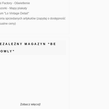
ki Factory - Oświetlenie
zorki - Mapy plakaty
um "Lo Vintage Detail"
eria sprzedanych artykułów (zapytaj o dostępność
ktualne ceny)
IEZALEŻNY MAGAZYN “BE
LOWLY”
Zobacz więcej!