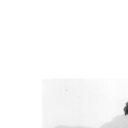
Oświetlenie industrialne, lampy LOFT, kinkiety 
Zorki Factor