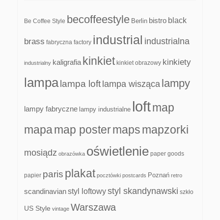
becoffeestyle
black
bistro
Be Coffee Style
Berlin
industrial
industrialna
brass
fabryczna
factory
kinkiet
kinkiety
kaligrafia
kinkiet obrazowy
industrialny
lampa
lampy
lampa loft
lampa wisząca
loft
map
lampy fabryczne
lampy industrialne
mapa
map poster
maps
mapzorki
oświetlenie
mosiądz
paper goods
obrazówka
plakat
paris
papier
Poznań
pocztówki
postcards
retro
styl skandynawski
scandinavian
styl loftowy
szkło
Warszawa
US Style
vintage