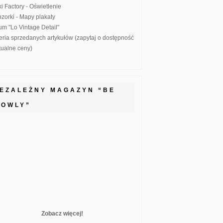
ki Factory - Oświetlenie
zorki - Mapy plakaty
um "Lo Vintage Detail"
eria sprzedanych artykułów (zapytaj o dostępność
ktualne ceny)
IEZALEŻNY MAGAZYN “BE
LOWLY”
Zobacz więcej!