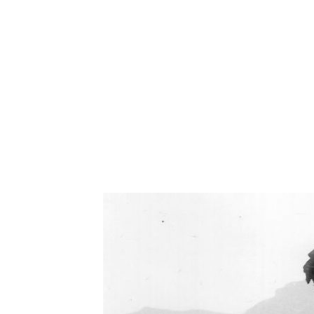
Oświetlenie industrialne, lampy LOFT, kinkiety 
Zorki Factor