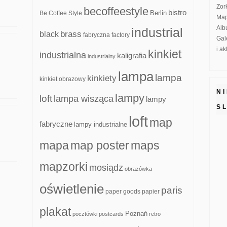
Zor
becoffeestyle
bistro
Be Coffee Style
Berlin
Map
Alb
industrial
brass
black
fabryczna
factory
Gal
i a
kinkiet
industrialna
kaligrafia
industrialny
lampa
lampa
kinkiety
kinkiet obrazowy
N
lampy
loft
lampa wisząca
lampy
S
loft
map
fabryczne
lampy industrialne
mapa
map poster
maps
mapzorki
mosiądz
obrazówka
oświetlenie
paris
paper goods
papier
plakat
Poznań
pocztówki
postcards
retro