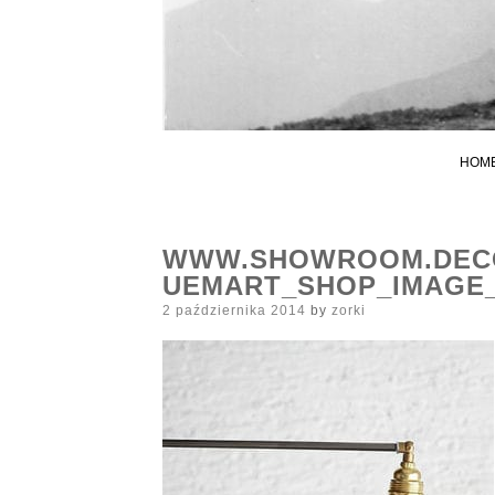
HOM
WWW.SHOWROOM.DECO
UEMART_SHOP_IMAGE_
Posted
2 października 2014
by
zorki
on