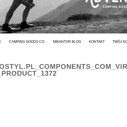
E
CAMPING GOODS CO.
MIKANTOR BLOG
KONTAKT
TWÓJ K
STYL.PL_COMPONENTS_COM_VI
PRODUCT_1372