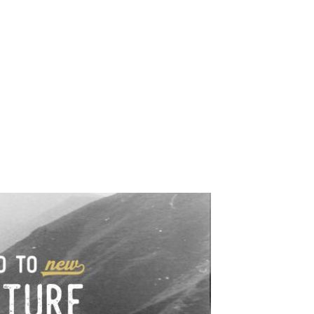
e industrialne. Mapy,
wy.