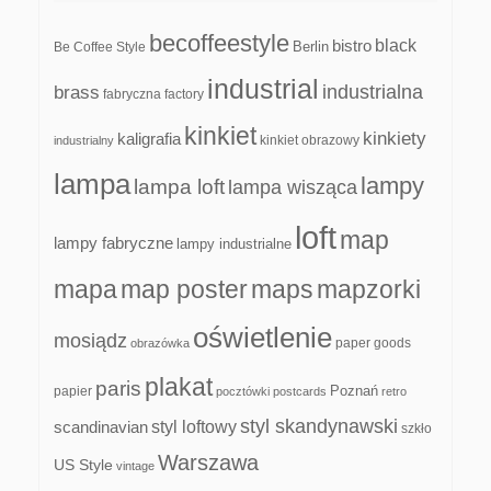
becoffeestyle
black
bistro
Be Coffee Style
Berlin
industrial
industrialna
brass
fabryczna
factory
kinkiet
kinkiety
kaligrafia
kinkiet obrazowy
industrialny
lampa
lampy
lampa loft
lampa wisząca
loft
map
lampy fabryczne
lampy industrialne
mapa
map poster
maps
mapzorki
oświetlenie
mosiądz
paper goods
obrazówka
plakat
paris
papier
Poznań
pocztówki
postcards
retro
styl skandynawski
scandinavian
styl loftowy
szkło
Warszawa
US Style
vintage