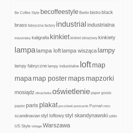
becoffeestyle
black
bistro
Be Coffee Style
Berlin
industrial
industrialna
brass
fabryczna
factory
kinkiet
kinkiety
kaligrafia
kinkiet obrazowy
industrialny
lampa
lampy
lampa loft
lampa wisząca
loft
map
lampy fabryczne
lampy industrialne
mapa
map poster
maps
mapzorki
oświetlenie
mosiądz
paper goods
obrazówka
plakat
paris
papier
Poznań
pocztówki
postcards
retro
styl skandynawski
scandinavian
styl loftowy
szkło
Warszawa
US Style
vintage