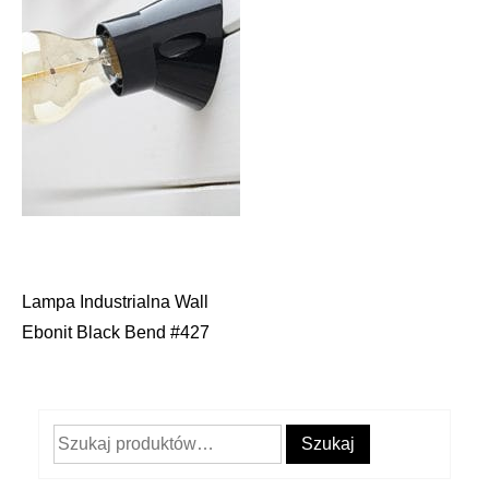
Lampa Industrialna Wall
Nawigacja
Ebonit Black Bend #427
wpisu
Szukaj:
Szukaj