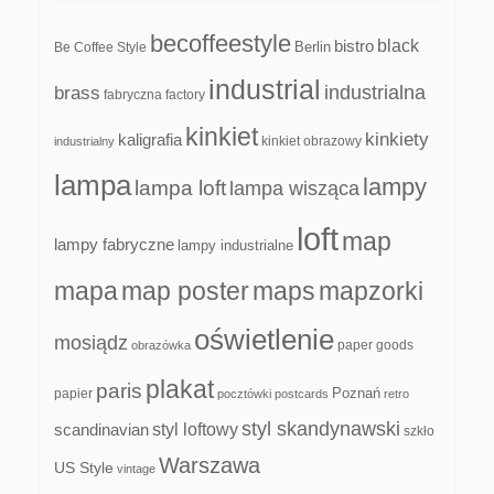
becoffeestyle
black
bistro
Be Coffee Style
Berlin
industrial
industrialna
brass
fabryczna
factory
kinkiet
kinkiety
kaligrafia
kinkiet obrazowy
industrialny
lampa
lampy
lampa loft
lampa wisząca
loft
map
lampy fabryczne
lampy industrialne
mapa
map poster
maps
mapzorki
oświetlenie
mosiądz
paper goods
obrazówka
plakat
paris
papier
Poznań
pocztówki
postcards
retro
styl skandynawski
scandinavian
styl loftowy
szkło
Warszawa
US Style
vintage