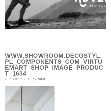
WWW.SHOWROOM.DECOSTYL.
PL_COMPONENTS_COM_VIRTU
EMART_SHOP_IMAGE_PRODUC
T_1634
Posted
21 stycznia 2015
by
zorki
on