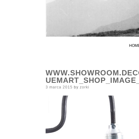
HOM
WWW.SHOWROOM.DECO
UEMART_SHOP_IMAGE_
Posted
3 marca 2015
by
zorki
on