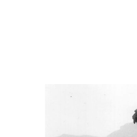
Oświetlenie industrialne, lampy LOFT, kinkiety 
Zorki Factor