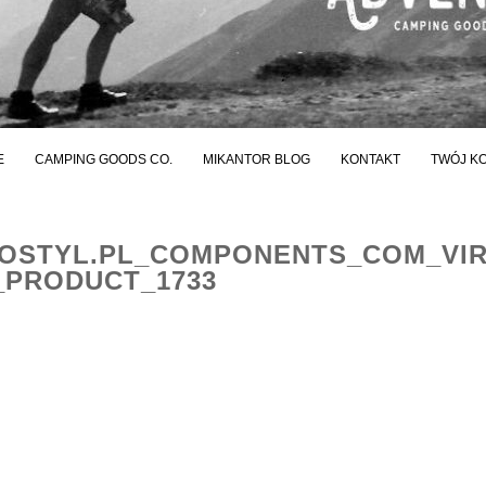
E
CAMPING GOODS CO.
MIKANTOR BLOG
KONTAKT
TWÓJ K
STYL.PL_COMPONENTS_COM_VI
PRODUCT_1733