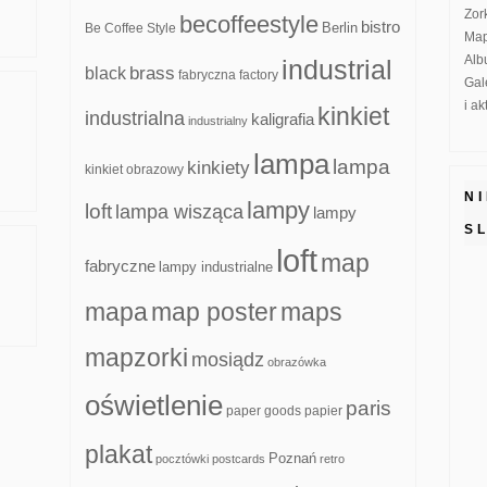
Zor
becoffeestyle
bistro
Be Coffee Style
Berlin
Map
Alb
industrial
brass
black
fabryczna
factory
Gal
i a
kinkiet
industrialna
kaligrafia
industrialny
lampa
lampa
kinkiety
kinkiet obrazowy
N
lampy
loft
lampa wisząca
lampy
S
loft
map
fabryczne
lampy industrialne
mapa
map poster
maps
mapzorki
mosiądz
obrazówka
oświetlenie
paris
paper goods
papier
plakat
Poznań
pocztówki
postcards
retro