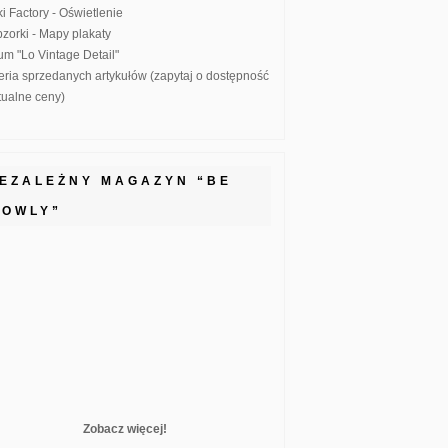
ki Factory - Oświetlenie
zorki - Mapy plakaty
um "Lo Vintage Detail"
eria sprzedanych artykułów (zapytaj o dostępność
ktualne ceny)
IEZALEŻNY MAGAZYN “BE
LOWLY”
Zobacz więcej!