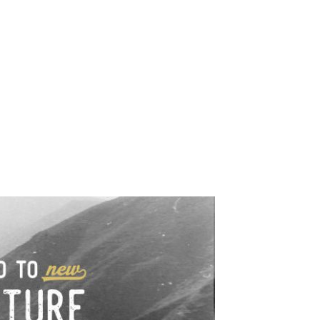
e industrialne. Mapy,
wy.