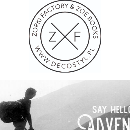
Skip
to
content
oraz plakaty mapy.
y Lampy loft oświetleni
plakaty. Styl lofto