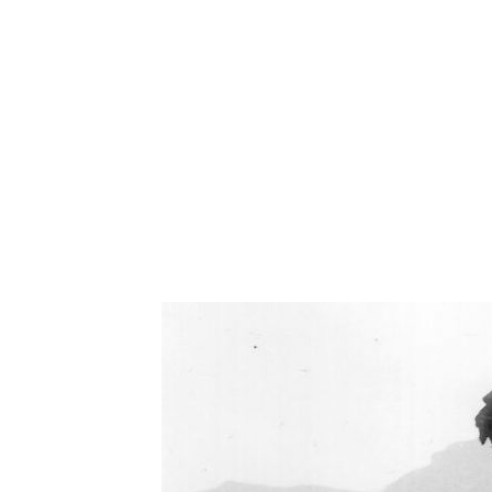
Oświetlenie industrialne, lampy LOFT, kinkiety 
Zorki Factor