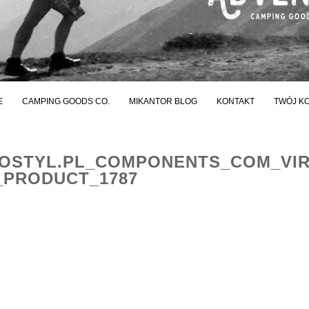
E
CAMPING GOODS CO.
MIKANTOR BLOG
KONTAKT
TWÓJ K
STYL.PL_COMPONENTS_COM_VI
PRODUCT_1787