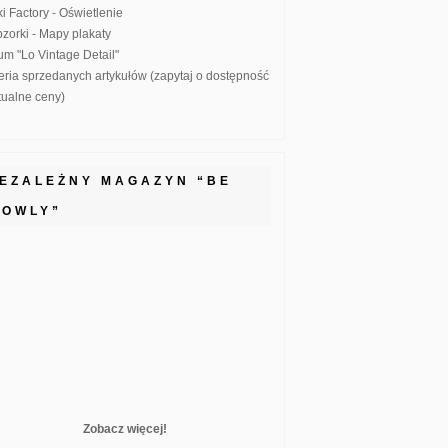
ki Factory - Oświetlenie
zorki - Mapy plakaty
um "Lo Vintage Detail"
eria sprzedanych artykułów (zapytaj o dostępność
ktualne ceny)
IEZALEŻNY MAGAZYN “BE
LOWLY”
Zobacz więcej!