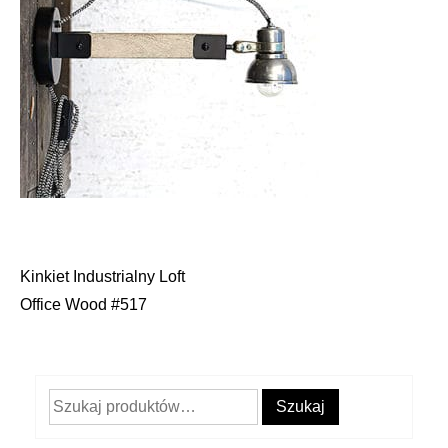
Kinkiet Industrialny Loft
Nawigacja
Office Wood #517
wpisu
Szukaj:
Szukaj