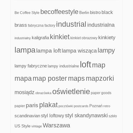
becoffeestyle
black
bistro
Be Coffee Style
Berlin
industrial
industrialna
brass
fabryczna
factory
kinkiet
kinkiety
kaligrafia
kinkiet obrazowy
industrialny
lampa
lampy
lampa loft
lampa wisząca
loft
map
lampy fabryczne
lampy industrialne
mapa
map poster
maps
mapzorki
oświetlenie
mosiądz
paper goods
obrazówka
plakat
paris
papier
Poznań
pocztówki
postcards
retro
styl skandynawski
scandinavian
styl loftowy
szkło
Warszawa
US Style
vintage