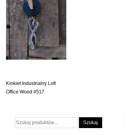
Kinkiet Industrialny Loft
Nawigacja
Office Wood #517
wpisu
Szukaj:
Szukaj