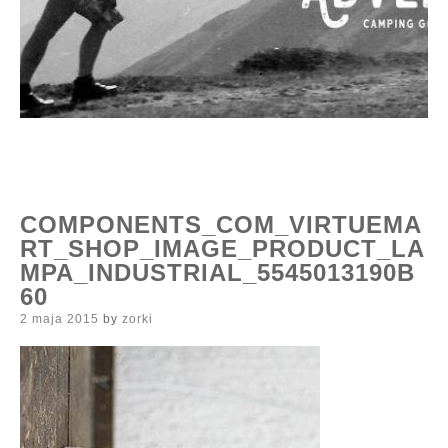
COMPONENTS_COM_VIRTUEMA
RT_SHOP_IMAGE_PRODUCT_LA
MPA_INDUSTRIAL_5545013190B
60
Posted
2 maja 2015
by
zorki
on