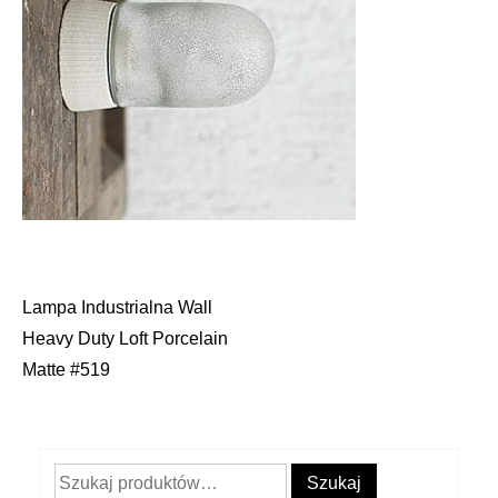
Lampa Industrialna Wall
Nawigacja
Heavy Duty Loft Porcelain
wpisu
Matte #519
Szukaj:
Szukaj