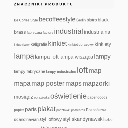
ZNACZNIKI PRODUKTU
becoffeestyle
black
bistro
Be Coffee Style
Berlin
industrial
industrialna
brass
fabryczna
factory
kinkiet
kinkiety
kaligrafia
kinkiet obrazowy
industrialny
lampa
lampy
lampa loft
lampa wisząca
loft
map
lampy fabryczne
lampy industrialne
mapa
map poster
maps
mapzorki
oświetlenie
mosiądz
paper goods
obrazówka
plakat
paris
papier
Poznań
pocztówki
postcards
retro
styl skandynawski
scandinavian
styl loftowy
szkło