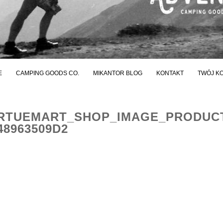
E
CAMPING GOODS CO.
MIKANTOR BLOG
KONTAKT
TWÓJ K
RTUEMART_SHOP_IMAGE_PRODUC
48963509D2