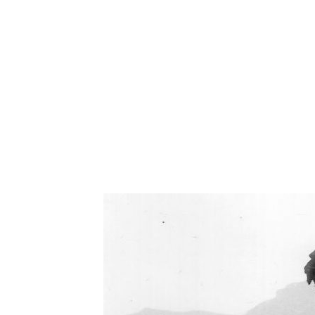
Oświetlenie industrialne, lampy LOFT, kinkiety 
Zorki Factor