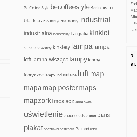
Zor
becoffeestyle
bistro
Be Coffee Style
Berlin
Map
Alb
industrial
brass
black
fabryczna
factory
Gal
i a
kinkiet
industrialna
kaligrafia
industrialny
lampa
lampa
kinkiety
kinkiet obrazowy
N
lampy
loft
lampa wisząca
lampy
S
loft
map
fabryczne
lampy industrialne
mapa
map poster
maps
mapzorki
mosiądz
obrazówka
oświetlenie
paris
paper goods
papier
plakat
Poznań
pocztówki
postcards
retro