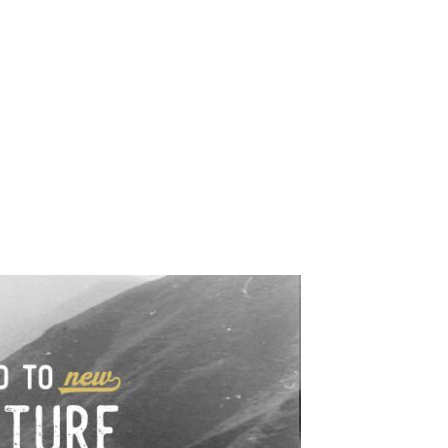
e industrialne. Mapy,
wy.