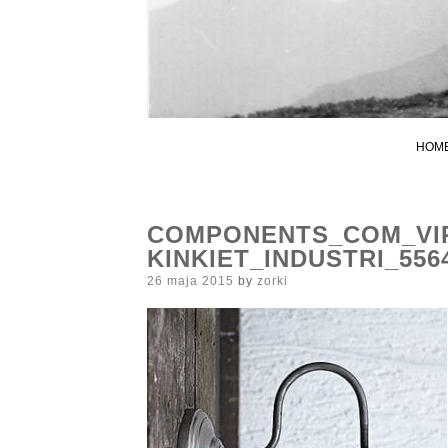
HOM
COMPONENTS_COM_VI
KINKIET_INDUSTRI_556
Posted
26 maja 2015
by
zorki
on