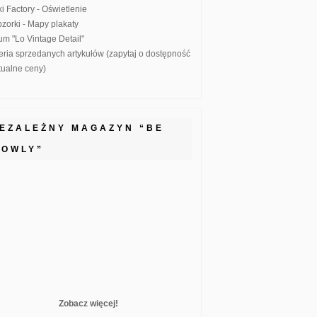
ki Factory - Oświetlenie
zorki - Mapy plakaty
um "Lo Vintage Detail"
eria sprzedanych artykułów (zapytaj o dostępność
ktualne ceny)
IEZALEŻNY MAGAZYN “BE
LOWLY”
Zobacz więcej!